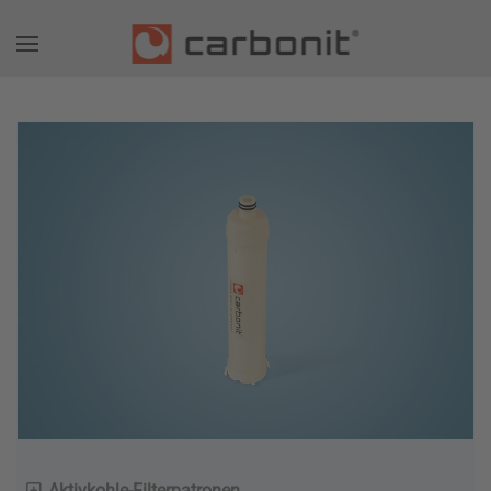
Aktivkohle-Filterpatronen