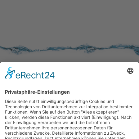
SERVICE
Kundenzufriedenheit
Erinnerung
Händlernetz
WISSENSWERTES
Broschüren
Aktivkohle
Wer filtert was
Zertifizierungen
KONTAKT