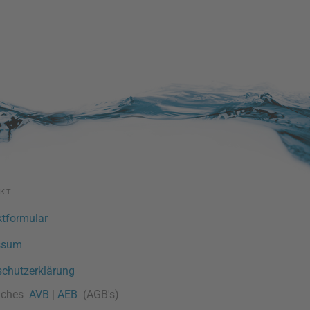
KT
tformular
ssum
chutzerklärung
liches
AVB
|
AEB
(AGB's)