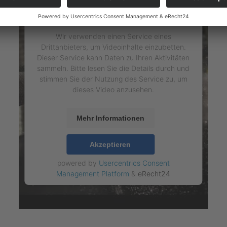
den YouTube Video-Service zu laden!
Wir verwenden einen Service eines
Drittanbieters, um Videoinhalte einzubetten.
Dieser Service kann Daten zu Ihren Aktivitäten
sammeln. Bitte lesen Sie die Details durch und
stimmen Sie der Nutzung des Service zu, um
dieses Video anzusehen.
Mehr Informationen
Akzeptieren
powered by
Usercentrics Consent
Management Platform
&
eRecht24