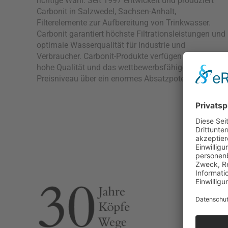
richtige Wahl. Seit 1997 entwickelt und produziert
Carbonit in Salzwedel, Sachsen-Anhalt,
Filterelemente zur Aufbereitung von Trinkwasser.
Carbonit garantiert höchste Filtrationsleistungen und
optimale Wasserqualität für Industrie und
Verbraucher. Carbonit-Produkte verfügen durch ihre
hohe Qualität und das wettbewerbsfähige
Preisniveau über ein enormes Absatzpotenzial.