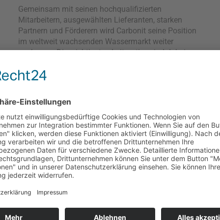
Gemeinsam mit seinen hochqualifizierten
Mitarbeitern, ausgewählten Lieferanten, starken
Partnern und Förderern wird Carbonit seine Position
im weltweit wachsenden Wassermarkt weiter
ausbauen. Die wichtigsten Leitmotive sind dabei
eine hohe Kundenzufriedenheit, hervorragende
Produktqualität, nachhaltige und umweltgerechte
Herstellungsverfahren und Produkte sowie Offenheit
für innovative und zukunftweisende Impulse. Und die
Leidenschaft für perfektes Wasser.
Wir benötigen Ihre Zustimmung, um