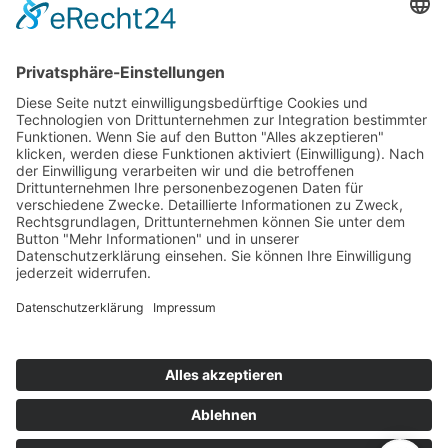
Kundenzufriedenheit
Erinnerung
Händlernetz
WISSENSWERTES
Broschüren
Aktivkohle
Wer filtert was
Zertifizierungen
KONTAKT
Kontaktformular
Impressum
Datenschutzerklärung
Rechtliches
AVB
|
AEB
(AGB's)
Nachhaltigkeit