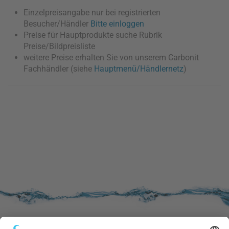
Einzelpreisangabe nur bei registrierten
Besucher/Händler
Bitte einloggen
Preise für Hauptprodukte suche Rubrik
Preise/Bildpreisliste
weitere Preise erhalten Sie von unserem Carbonit
Fachhändler (siehe
Hauptmenü/Händlernetz
)
SERVICE