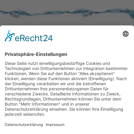
SERVICE
Kundenzufriedenheit
Erinnerung
Händlernetz
WISSENSWERTES
Broschüren
Aktivkohle
Wer filtert was
Zertifizierungen
KONTAKT
Kontaktformular
Impressum
Datenschutzerklärung
Rechtliches
AVB
|
AEB
(AGB's)