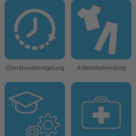
Überstunden­regelung
Arbeits­bekleidung