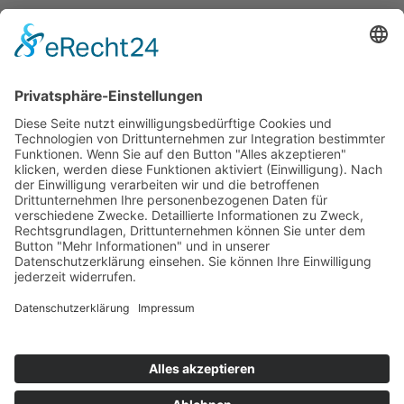
SERVICE
Kundenzufriedenheit
Erinnerung
Händlernetz
WISSENSWERTES
Broschüren
Aktivkohle
Wer filtert was
Zertifizierungen
KONTAKT
Kontaktformular
Impressum
Datenschutzerklärung
Rechtliches
AVB
|
AEB
(AGB's)