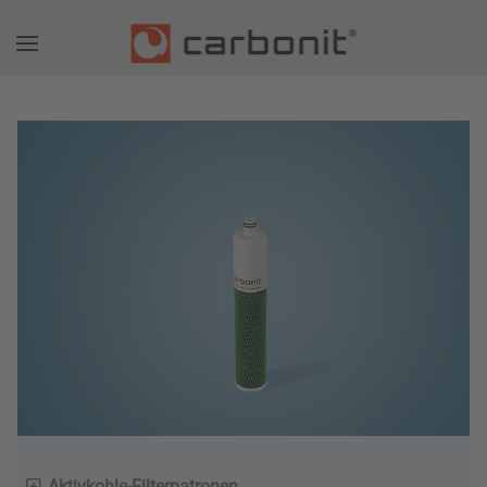
Aktivkohle-Filterpatronen