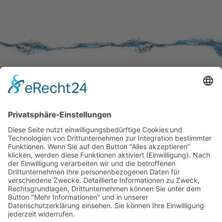
SERVICE
Kundenzufriedenheit
Erinnerung
Händlernetz
WISSENSWERTES
Broschüren
Aktivkohle
Wer filtert was
Zertifizierungen
KONTAKT
Kontaktformular
Impressum
Datenschutzerklärung