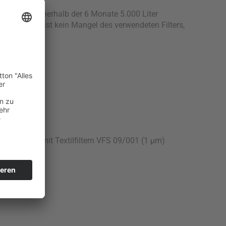
 dürfen innnerhalb der 6 Monate 5.000 Liter
rt ist. Dies ist kein Mangel des verwendeten Filters,
orfilterung mit Textilfiltern VFS 09/001 (1 µm)