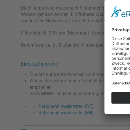
Die Filterpatrone muss nach 6 Monaten (entsprechend
Wasser gefiltert werden. Ein früherer Wechsel kann jed
sondern ein Hinweis auf vermehrtes Auftreten von fein
Filterfeinheit: 0,15 µm (Membran); 5 µm (Aktivkohle)
Durchfluss: ca. 6 - 8 Liter pro Minute (bei 4 bar)
Einsatzhinweise
Einsatz nur bei Kaltwasser, vor Frost schützen
Wegen der extrem hohen Feinheit der IFP Puro wird
empfohlen
im SANUNO ist die Flachdichtung am Bodendecke
Patronenhinweiszettel (DE)
Patronenhinweiszettel (EN)