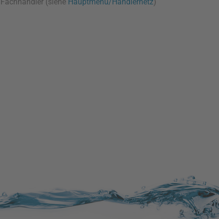
t Fachhändler (siehe
Hauptmenü/Händlernetz
)