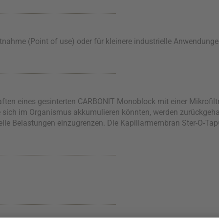
ntnahme (Point of use) oder für kleinere industrielle Anwendun
ften eines gesinterten CARBONIT Monoblock mit einer Mikrofiltr
sich im Organismus akkumulieren könnten, werden zurückgehalt
ielle Belastungen einzugrenzen. Die Kapillarmembran Ster-O-Ta