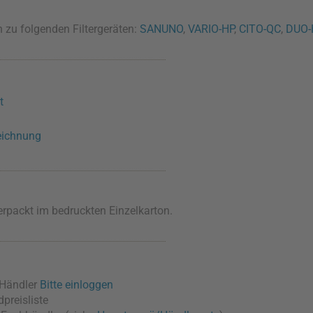
zu folgenden Filtergeräten:
SANUNO
,
VARIO-HP
,
CITO-QC
,
DUO-
t
eichnung
erpackt im bedruckten Einzelkarton.
/Händler
Bitte einloggen
preisliste