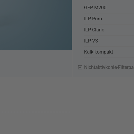
GFP M200
ILP Puro
ILP Clario
ILP VS
Kalk kompakt
Nichtaktivkohle-Filterp