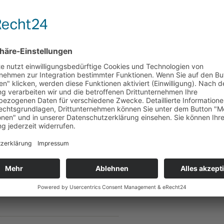
 der DIN EN 806-5, Anhang A) gewechselt werden. Grundsätzlich
och erforderlich sein, wenn der Wasserdurchfluss spürbar reduzie
en Partikeln im ungefilterten Wasser.
 in Fällen schneller Durchflussreduzierung durch Partikel eine V
l zu entfernen